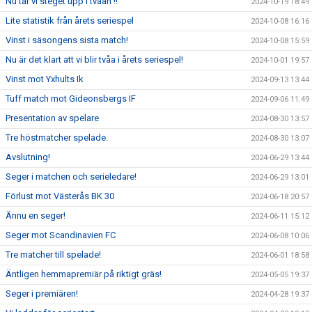
Nu tar vi steget upp i tvåan !!
2024-10-19 18:49
Lite statistik från årets seriespel
2024-10-08 16:16
Vinst i säsongens sista match!
2024-10-08 15:59
Nu är det klart att vi blir tvåa i årets seriespel!
2024-10-01 19:57
Vinst mot Yxhults Ik
2024-09-13 13:44
Tuff match mot Gideonsbergs IF
2024-09-06 11:49
Presentation av spelare
2024-08-30 13:57
Tre höstmatcher spelade.
2024-08-30 13:07
Avslutning!
2024-06-29 13:44
Seger i matchen och serieledare!
2024-06-29 13:01
Förlust mot Västerås BK 30
2024-06-18 20:57
Ännu en seger!
2024-06-11 15:12
Seger mot Scandinavien FC
2024-06-08 10:06
Tre matcher till spelade!
2024-06-01 18:58
Äntligen hemmapremiär på riktigt gräs!
2024-05-05 19:37
Seger i premiären!
2024-04-28 19:37