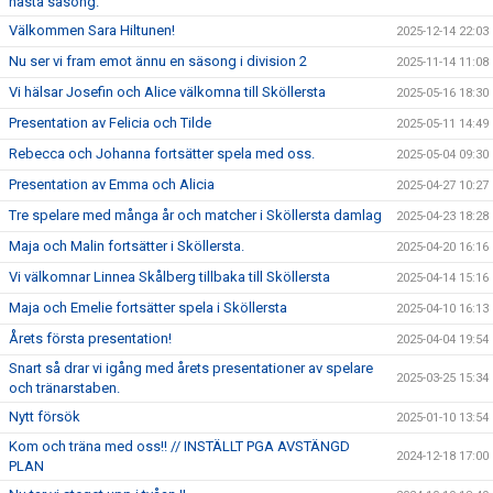
nästa säsong.
Välkommen Sara Hiltunen!
2025-12-14 22:03
Nu ser vi fram emot ännu en säsong i division 2
2025-11-14 11:08
Vi hälsar Josefin och Alice välkomna till Sköllersta
2025-05-16 18:30
Presentation av Felicia och Tilde
2025-05-11 14:49
Rebecca och Johanna fortsätter spela med oss.
2025-05-04 09:30
Presentation av Emma och Alicia
2025-04-27 10:27
Tre spelare med många år och matcher i Sköllersta damlag
2025-04-23 18:28
Maja och Malin fortsätter i Sköllersta.
2025-04-20 16:16
Vi välkomnar Linnea Skålberg tillbaka till Sköllersta
2025-04-14 15:16
Maja och Emelie fortsätter spela i Sköllersta
2025-04-10 16:13
Årets första presentation!
2025-04-04 19:54
Snart så drar vi igång med årets presentationer av spelare
2025-03-25 15:34
och tränarstaben.
Nytt försök
2025-01-10 13:54
Kom och träna med oss!! // INSTÄLLT PGA AVSTÄNGD
2024-12-18 17:00
PLAN