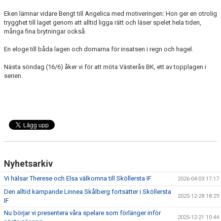
DOKUMENT
Eken lämnar vidare Bengt till Angelica med motiveringen: Hon ger en otrolig
trygghet till laget genom att alltid ligga rätt och läser spelet hela tiden,
KONTAKT
många fina brytningar också.
En eloge till båda lagen och domarna för insatsen i regn och hagel.
Nästa söndag (16/6) åker vi för att möta Västerås BK, ett av topplagen i
serien.
Nyhetsarkiv
Vi hälsar Therese och Elsa välkomna till Sköllersta IF
2026-04-03 17:17
Den alltid kämpande Linnea Skålberg fortsätter i Sköllersta
2025-12-28 18:29
IF
Nu börjar vi presentera våra spelare som förlänger inför
2025-12-21 10:44