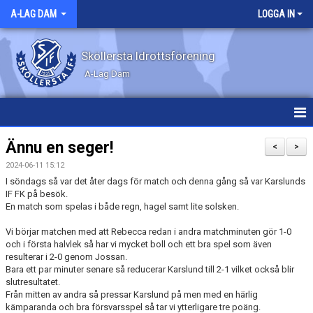
A-LAG DAM
LOGGA IN
Sköllersta Idrottsförening
A-Lag Dam
HEM
Ännu en seger!
<
>
2024-06-11 15:12
NYHETER
I söndags så var det åter dags för match och denna gång så var Karslunds
IF FK på besök.
KALENDER
En match som spelas i både regn, hagel samt lite solsken.
MATCHER
Vi börjar matchen med att Rebecca redan i andra matchminuten gör 1-0
och i första halvlek så har vi mycket boll och ett bra spel som även
resulterar i 2-0 genom Jossan.
TRUPPEN
Bara ett par minuter senare så reducerar Karslund till 2-1 vilket också blir
slutresultatet.
BILDGALLERI
Från mitten av andra så pressar Karslund på men med en härlig
kämparanda och bra försvarsspel så tar vi ytterligare tre poäng.