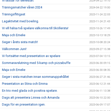
Vi laddar för seriestart
2024-04-22 19:10
Träningsmatcher våren 2024
2024-04-22 19:00
Träningsflitigast
2023-11-24 22:03
Lagaktivitet med bowling.
2023-11-24 21:43
Vi vill hälsa två spelare välkomna till Sköllersta!
2023-10-26 17:49
Maja och Emelie
2023-10-13 18:29
Seger i årets sista match!
2023-10-08 20:24
Välkommen Juni!
2023-09-27 15:38
Vi fortsätter med presentation av spelare
2023-07-04 13:15
Sommaravslutning med 5-kamp och pizzabuffe
2023-06-30 09:15
Maja och Emelie
2023-06-30 08:35
Seger i sista matchen innan sommaruppehållet
2023-06-27 21:46
Presentation av Stina och Emma
2023-06-12 21:44
En trio med glada och positiva spelare.
2023-06-11 13:38
Dags att presentera Linnea och Amanda
2023-06-10 22:00
Dags för en presentation igen.
2023-06-09 17:07