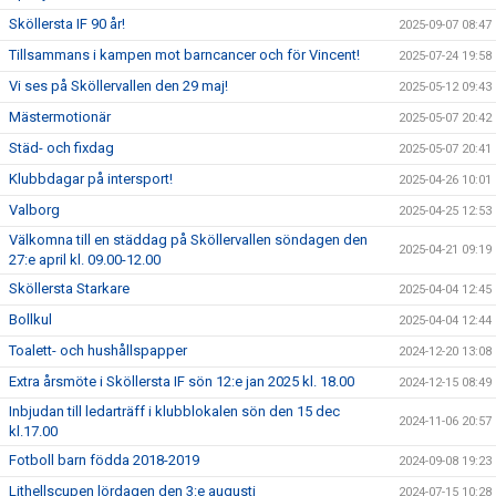
Sköllersta IF 90 år!
2025-09-07 08:47
Tillsammans i kampen mot barncancer och för Vincent!
2025-07-24 19:58
Vi ses på Sköllervallen den 29 maj!
2025-05-12 09:43
Mästermotionär
2025-05-07 20:42
Städ- och fixdag
2025-05-07 20:41
Klubbdagar på intersport!
2025-04-26 10:01
Valborg
2025-04-25 12:53
Välkomna till en städdag på Sköllervallen söndagen den
2025-04-21 09:19
27:e april kl. 09.00-12.00
Sköllersta Starkare
2025-04-04 12:45
Bollkul
2025-04-04 12:44
Toalett- och hushållspapper
2024-12-20 13:08
Extra årsmöte i Sköllersta IF sön 12:e jan 2025 kl. 18.00
2024-12-15 08:49
Inbjudan till ledarträff i klubblokalen sön den 15 dec
2024-11-06 20:57
kl.17.00
Fotboll barn födda 2018-2019
2024-09-08 19:23
Lithellscupen lördagen den 3:e augusti
2024-07-15 10:28