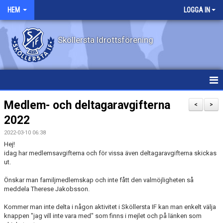
HEM
LOGGA IN
Sköllersta Idrottsförening
HEM
Medlem- och deltagaravgifterna
<
>
2022
NYHETER
2022-03-10 06:38
EVENEMANG
Hej!
idag har medlemsavgifterna och för vissa även deltagaravgifterna skickas
ut.
OM KLUBBEN
Önskar man familjmedlemskap och inte fått den valmöjligheten så
KONTAKT
meddela Therese Jakobsson.
Kommer man inte delta i någon aktivitet i Sköllersta IF kan man enkelt välja
KALENDER
knappen "jag vill inte vara med" som finns i mejlet och på länken som