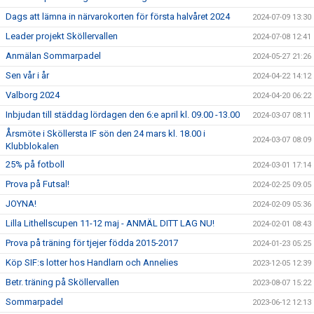
Dags att lämna in närvarokorten för första halvåret 2024
2024-07-09 13:30
Leader projekt Sköllervallen
2024-07-08 12:41
Anmälan Sommarpadel
2024-05-27 21:26
Sen vår i år
2024-04-22 14:12
Valborg 2024
2024-04-20 06:22
Inbjudan till städdag lördagen den 6:e april kl. 09.00 -13.00
2024-03-07 08:11
Årsmöte i Sköllersta IF sön den 24 mars kl. 18.00 i
2024-03-07 08:09
Klubblokalen
25% på fotboll
2024-03-01 17:14
Prova på Futsal!
2024-02-25 09:05
JOYNA!
2024-02-09 05:36
Lilla Lithellscupen 11-12 maj - ANMÄL DITT LAG NU!
2024-02-01 08:43
Prova på träning för tjejer födda 2015-2017
2024-01-23 05:25
Köp SIF:s lotter hos Handlarn och Annelies
2023-12-05 12:39
Betr. träning på Sköllervallen
2023-08-07 15:22
Sommarpadel
2023-06-12 12:13