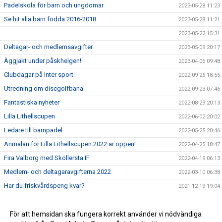
Padelskola för barn och ungdomar
2023-05-28 11:23
Se hit alla barn födda 2016-2018
2023-05-28 11:21
2023-05-22 15:31
Deltagar- och medlemsavgifter
2023-05-09 20:17
Äggjakt under påskhelgen!
2023-04-06 09:48
Clubdagar på Inter sport
2022-09-25 18:55
Utredning om discgolfbana
2022-09-23 07:46
Fantastiska nyheter
2022-08-29 20:13
Lilla Lithellscupen
2022-06-02 20:02
Ledare till barnpadel
2022-05-25 20:46
Anmälan för Lilla Lithellscupen 2022 är öppen!
2022-04-25 18:47
Fira Valborg med Sköllersta IF
2022-04-19 06:13
Medlem- och deltagaravgifterna 2022
2022-03-10 06:38
Har du friskvårdspeng kvar?
2021-12-19 19:04
25% på intersport för alla medlemmar
2021-10-30 07:53
Sommarjobb på Sköllervallen eller Lithellskiosken
För att hemsidan ska fungera korrekt använder vi nödvändiga
2021-03-14 13:30