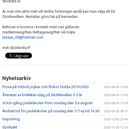
skickats ut.
BILDGALLERI
Är man inte aktiv men vill stötta föreningen ändå kan man välja att bli
Stödmedlem. Anmälan görs här på hemsidan.
DOKUMENT
Behöver ni komma i kontakt med oss gällande
VÅRA LAG/TRÄNARE
medlemsavgiften/deltagaravgiften så mejla:
tessan_05@hotmail.com
MATCHER
mvh Sköllersta IF
SPORTADMIN SUPPORT
Nyhetsarkiv
Prova på fotboll pojkar och flickor födda 2019-2020
2026-08-04 13:43
Återstart av bolleken idag på Sköllervallen 3-5 år
2026-08-04 13:42
Vi kör igång padelskolan from onsdag den 5:e augusti
2026-08-04 13:39
Ändrad tid för padelskolan på onsdag den 1/7 ny tid 16.30
2026-06-30 08:37
Isspolning
2025-12-02 20:44
Spökjakt
2025-10-26 12:33