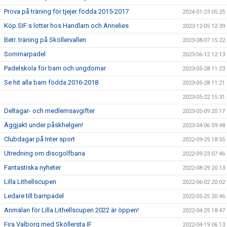
Prova på träning för tjejer födda 2015-2017
2024-01-23 05:25
Köp SIF:s lotter hos Handlarn och Annelies
2023-12-05 12:39
Betr. träning på Sköllervallen
2023-08-07 15:22
Sommarpadel
2023-06-12 12:13
Padelskola för barn och ungdomar
2023-05-28 11:23
Se hit alla barn födda 2016-2018
2023-05-28 11:21
2023-05-22 15:31
Deltagar- och medlemsavgifter
2023-05-09 20:17
Äggjakt under påskhelgen!
2023-04-06 09:48
Clubdagar på Inter sport
2022-09-25 18:55
Utredning om discgolfbana
2022-09-23 07:46
Fantastiska nyheter
2022-08-29 20:13
Lilla Lithellscupen
2022-06-02 20:02
Ledare till barnpadel
2022-05-25 20:46
Anmälan för Lilla Lithellscupen 2022 är öppen!
2022-04-25 18:47
Fira Valborg med Sköllersta IF
2022-04-19 06:13