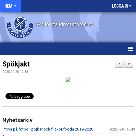
HEM
LOGGA IN
Sköllersta Idrottsförening
HEM
Spökjakt
<
>
2025-10-26 12:33
NYHETER
EVENEMANG
OM KLUBBEN
KONTAKT
Nyhetsarkiv
KALENDER
Prova på fotboll pojkar och flickor födda 2019-2020
2026-08-04 13:43