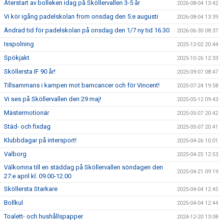
Återstart av bolleken idag på Sköllervallen 3-5 år
2026-08-04 13:42
BILDGALLERI
Vi kör igång padelskolan from onsdag den 5:e augusti
2026-08-04 13:39
DOKUMENT
Ändrad tid för padelskolan på onsdag den 1/7 ny tid 16.30
2026-06-30 08:37
Isspolning
2025-12-02 20:44
VÅRA LAG/TRÄNARE
Spökjakt
2025-10-26 12:33
MATCHER
Sköllersta IF 90 år!
2025-09-07 08:47
Tillsammans i kampen mot barncancer och för Vincent!
2025-07-24 19:58
SPORTADMIN SUPPORT
Vi ses på Sköllervallen den 29 maj!
2025-05-12 09:43
Mästermotionär
2025-05-07 20:42
Städ- och fixdag
2025-05-07 20:41
Klubbdagar på intersport!
2025-04-26 10:01
Valborg
2025-04-25 12:53
Välkomna till en städdag på Sköllervallen söndagen den
2025-04-21 09:19
27:e april kl. 09.00-12.00
Sköllersta Starkare
2025-04-04 12:45
Bollkul
2025-04-04 12:44
Toalett- och hushållspapper
2024-12-20 13:08