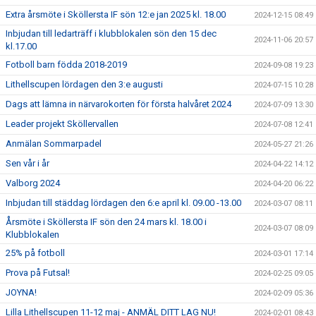
Extra årsmöte i Sköllersta IF sön 12:e jan 2025 kl. 18.00
2024-12-15 08:49
Inbjudan till ledarträff i klubblokalen sön den 15 dec
2024-11-06 20:57
kl.17.00
Fotboll barn födda 2018-2019
2024-09-08 19:23
Lithellscupen lördagen den 3:e augusti
2024-07-15 10:28
Dags att lämna in närvarokorten för första halvåret 2024
2024-07-09 13:30
Leader projekt Sköllervallen
2024-07-08 12:41
Anmälan Sommarpadel
2024-05-27 21:26
Sen vår i år
2024-04-22 14:12
Valborg 2024
2024-04-20 06:22
Inbjudan till städdag lördagen den 6:e april kl. 09.00 -13.00
2024-03-07 08:11
Årsmöte i Sköllersta IF sön den 24 mars kl. 18.00 i
2024-03-07 08:09
Klubblokalen
25% på fotboll
2024-03-01 17:14
Prova på Futsal!
2024-02-25 09:05
JOYNA!
2024-02-09 05:36
Lilla Lithellscupen 11-12 maj - ANMÄL DITT LAG NU!
2024-02-01 08:43