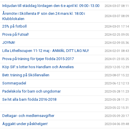
Inbjudan till städdag lördagen den 6:e april kl. 09.00 -13.00
2024-03-07 08:11
Årsmöte i Sköllersta IF sön den 24 mars kl. 18.00 i
2024-03-07 08:09
Klubblokalen
25% på fotboll
2024-03-01 17:14
Prova på Futsal!
2024-02-25 09:05
JOYNA!
2024-02-09 05:36
Lilla Lithellscupen 11-12 maj - ANMÄL DITT LAG NU!
2024-02-01 08:43
Prova på träning för tjejer födda 2015-2017
2024-01-23 05:25
Köp SIF:s lotter hos Handlarn och Annelies
2023-12-05 12:39
Betr. träning på Sköllervallen
2023-08-07 15:22
Sommarpadel
2023-06-12 12:13
Padelskola för barn och ungdomar
2023-05-28 11:23
Se hit alla barn födda 2016-2018
2023-05-28 11:21
2023-05-22 15:31
Deltagar- och medlemsavgifter
2023-05-09 20:17
Äggjakt under påskhelgen!
2023-04-06 09:48