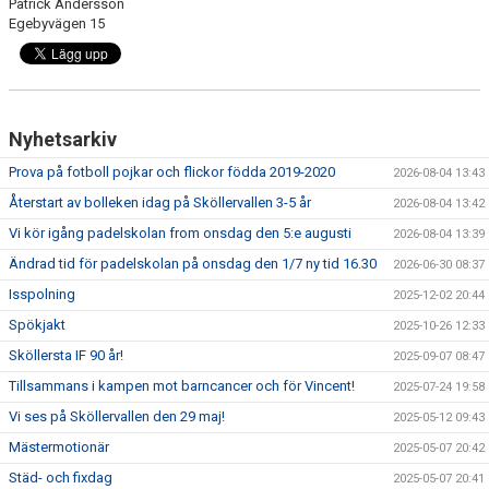
Patrick Andersson
BILDGALLERI
Egebyvägen 15
DOKUMENT
VÅRA LAG/TRÄNARE
Nyhetsarkiv
MATCHER
Prova på fotboll pojkar och flickor födda 2019-2020
2026-08-04 13:43
Återstart av bolleken idag på Sköllervallen 3-5 år
SPORTADMIN SUPPORT
2026-08-04 13:42
Vi kör igång padelskolan from onsdag den 5:e augusti
2026-08-04 13:39
Ändrad tid för padelskolan på onsdag den 1/7 ny tid 16.30
2026-06-30 08:37
Isspolning
2025-12-02 20:44
Spökjakt
2025-10-26 12:33
Sköllersta IF 90 år!
2025-09-07 08:47
Tillsammans i kampen mot barncancer och för Vincent!
2025-07-24 19:58
Vi ses på Sköllervallen den 29 maj!
2025-05-12 09:43
Mästermotionär
2025-05-07 20:42
Städ- och fixdag
2025-05-07 20:41