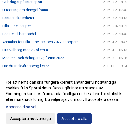
Clubdagar på Inter sport
2022-09-25 18:55
Utredning om discgolfbana
2022-09-23 07:46
Fantastiska nyheter
2022-08-29 20:13
Lilla Lithellscupen
2022-06-02 20:02
Ledare till barnpadel
2022-05-25 20:46
Anmälan för Lilla Lithellscupen 2022 är öppen!
2022-04-25 18:47
Fira Valborg med Sköllersta IF
2022-04-19 06:13
Medlem- och deltagaravgifterna 2022
2022-03-10 06:38
Har du friskvårdspeng kvar?
2021-12-19 19:04
25% på intersport för alla medlemmar
2021-10-30 07:53
Sommarjobb på Sköllervallen eller Lithellskiosken
För att hemsidan ska fungera korrekt använder vi nödvändiga
2021-03-14 13:30
cookies från SportAdmin. Dessa går inte att stänga av.
Säsongens nya fotbollsskor är här!
2021-02-17 13:32
Föreningen kan också använda frivilliga cookies, t.ex. för statistik
eller marknadsföring. Du väljer själv om du vill acceptera dessa.
Anpassa dina val
Cookie-inställningar
Gå till Webbversion
Acceptera nödvändiga
Acceptera alla