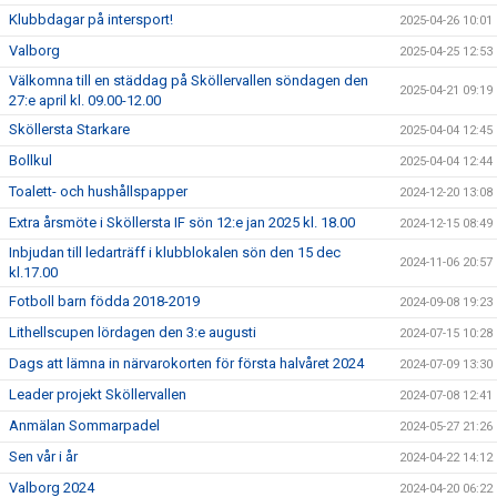
Klubbdagar på intersport!
2025-04-26 10:01
Valborg
2025-04-25 12:53
Välkomna till en städdag på Sköllervallen söndagen den
2025-04-21 09:19
27:e april kl. 09.00-12.00
Sköllersta Starkare
2025-04-04 12:45
Bollkul
2025-04-04 12:44
Toalett- och hushållspapper
2024-12-20 13:08
Extra årsmöte i Sköllersta IF sön 12:e jan 2025 kl. 18.00
2024-12-15 08:49
Inbjudan till ledarträff i klubblokalen sön den 15 dec
2024-11-06 20:57
kl.17.00
Fotboll barn födda 2018-2019
2024-09-08 19:23
Lithellscupen lördagen den 3:e augusti
2024-07-15 10:28
Dags att lämna in närvarokorten för första halvåret 2024
2024-07-09 13:30
Leader projekt Sköllervallen
2024-07-08 12:41
Anmälan Sommarpadel
2024-05-27 21:26
Sen vår i år
2024-04-22 14:12
Valborg 2024
2024-04-20 06:22