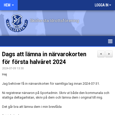
HEM
LOGGA IN
Sköllersta Idrottsförening
HEM
Dags att lämna in närvarokorten
<
>
för första halvåret 2024
NYHETER
2024-07-09 13:30
EVENEMANG
Hej
Jag behöver få in närvarokorten för samtliga lag innan 2024-07-31.
OM KLUBBEN
Ni registrerar närvaron på Sportadmin. Skriv ut både den kommunala och
KONTAKT
statliga deltagarlistan, skriv på dem och lämna dem i original till mig.
Det går bra att lämna dem i min brevlåda
KALENDER