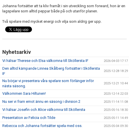
DOKUMENT
Johanna fortsätter att ta kliv framåt i sin utveckling som forward, hon är en
lagspelare som alltid peppar både på och utanför planen.
KONTAKT
Två spelare med mycket energi och vilja som aldrig ger upp.
Nyhetsarkiv
Vi hälsar Therese och Elsa välkomna till Sköllersta IF
2026-04-03 17:17
Den alltid kämpande Linnea Skålberg fortsätter i Sköllersta
2025-12-28 18:29
IF
Nu börjar vi presentera våra spelare som förlänger inför
2025-12-21 10:44
nästa säsong.
Välkommen Sara Hiltunen!
2025-12-14 22:03
Nu ser vi fram emot ännu en säsong i division 2
2025-11-14 11:08
Vi hälsar Josefin och Alice välkomna till Sköllersta
2025-05-16 18:30
Presentation av Felicia och Tilde
2025-05-11 14:49
Rebecca och Johanna fortsätter spela med oss.
2025-05-04 09:30