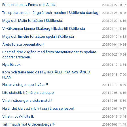
Presentation av Emma och Alicia
2025-04-27 10:27
Tre spelare med många år och matcher i Sköllersta damlag
2025-04-23 18:28
Maja och Malin fortsätter i Sköllersta.
2025-04-20 16:16
Vi välkomnar Linnea Skålberg tillbaka till Sköllersta
2025-04-14 15:16
Maja och Emelie fortsätter spela i Sköllersta
2025-04-10 16:13
Årets första presentation!
2025-04-04 19:54
Snart så drar vi igång med årets presentationer av spelare
2025-03-25 15:34
och tränarstaben.
Nytt försök
2025-01-10 13:54
Kom och träna med oss!! // INSTÄLLT PGA AVSTÄNGD
2024-12-18 17:00
PLAN
Nu tar vi steget upp i tvåan !!
2024-10-19 18:49
Lite statistik från årets seriespel
2024-10-08 16:16
Vinst i säsongens sista match!
2024-10-08 15:59
Nu är det klart att vi blir tvåa i årets seriespel!
2024-10-01 19:57
Vinst mot Yxhults Ik
2024-09-13 13:44
Tuff match mot Gideonsbergs IF
2024-09-06 11:49