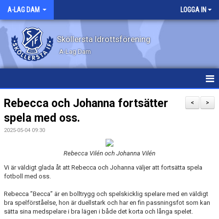
A-LAG DAM
LOGGA IN
Sköllersta Idrottsförening
A-Lag Dam
HEM
Rebecca och Johanna fortsätter
<
>
spela med oss.
NYHETER
2025-05-04 09:30
KALENDER
Rebecca Vilén och Johanna Vilén
MATCHER
Vi är väldigt glada åt att Rebecca och Johanna väljer att fortsätta spela
fotboll med oss.
TRUPPEN
Rebecca ”Becca” är en bolltrygg och spelskicklig spelare med en väldigt
bra spelförståelse, hon är duellstark och har en fin passningsfot som kan
BILDGALLERI
sätta sina medspelare i bra lägen i både det korta och långa spelet.