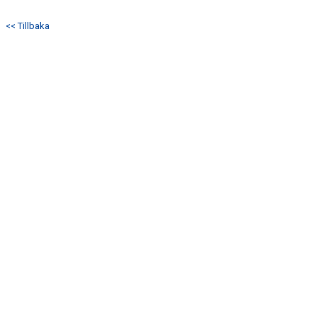
DOKUMENT
<< Tillbaka
KONTAKT