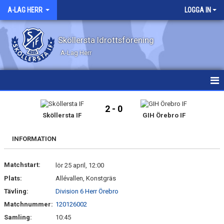
A-LAG HERR
LOGGA IN
Sköllersta Idrottsförening
A-Lag Herr
HEM
2 - 0
Sköllersta IF
GIH Örebro IF
NYHETER
INFORMATION
KALENDER
Matchstart:
MATCHER
lör 25 april, 12:00
Plats:
Allévallen, Konstgräs
TRUPPEN
Tävling:
Division 6 Herr Örebro
Matchnummer:
120126002
BILDGALLERI
Samling:
10:45