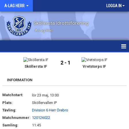
A-LAG HERR
LOGGA IN
Sköllersta Idrottsförening
A-Lag Herr
HEM
2 - 1
Sköllersta IF
Vretstorps IF
NYHETER
INFORMATION
KALENDER
Matchstart:
MATCHER
lör 23 maj, 13:00
Plats:
Sköllervallen IP
TRUPPEN
Tävling:
Division 6 Herr Örebro
Matchnummer:
120126022
BILDGALLERI
Samling:
11:45