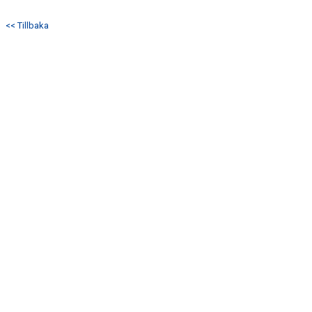
DOKUMENT
<< Tillbaka
KONTAKT