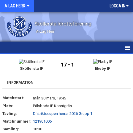
A-LAG HERR
LOGGA IN
Sköllersta Idrottsförening
A-Lag Herr
HEM
17 - 1
Sköllersta IF
Ekeby IF
NYHETER
INFORMATION
KALENDER
Matchstart:
MATCHER
mån 30 mars, 19:45
Plats:
Pålsboda IP Konstgräs
TRUPPEN
Tävling:
Distriktscupen herrar 2026 Grupp 1
Matchnummer:
121901006
BILDGALLERI
Samling:
18:30