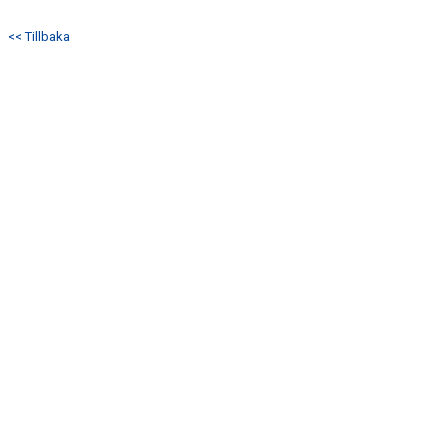
DOKUMENT
<< Tillbaka
KONTAKT