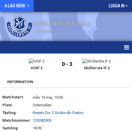
A-LAG HERR
LOGGA IN
Sköllersta Idrottsförening
A-Lag Herr
HEM
0 - 3
HOIF 2
Sköllersta IF 2
NYHETER
INFORMATION
KALENDER
Matchstart:
MATCHER
mån 19 maj, 19:00
Plats:
Odenvallen
TRUPPEN
Tävling:
Reserv Div. 2 Södra vår Örebro
Matchnummer:
120282005
BILDGALLERI
Samling:
18:00