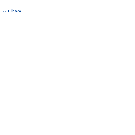
DOKUMENT
<< Tillbaka
KONTAKT