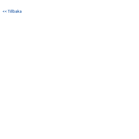
DOKUMENT
<< Tillbaka
KONTAKT