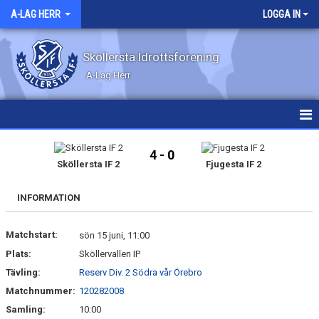
A-LAG HERR
LOGGA IN
Sköllersta Idrottsförening
A-Lag Herr
HEM
4 - 0
Sköllersta IF 2
Fjugesta IF 2
NYHETER
INFORMATION
KALENDER
Matchstart:
MATCHER
sön 15 juni, 11:00
Plats:
Sköllervallen IP
TRUPPEN
Tävling:
Reserv Div. 2 Södra vår Örebro
Matchnummer:
120282008
BILDGALLERI
Samling:
10:00